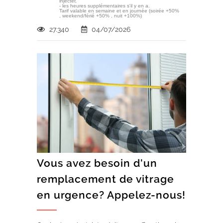
injecter,
- les heures supplémentaires s'il y en a.
Tarif valable en semaine et en journée (soirée +50%
, weekend/férié +50% , nuit +100%)
27.340
04/07/2026
Vous avez besoin d'un
remplacement de vitrage
en urgence? Appelez-nous!