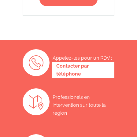
Appelez-les pour un RDV :
0487 62 69 26
Contacter par
téléphone
Professionels en
intervention sur toute la
région