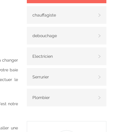
chauffagiste
debouchage
Electricien
ra changer
votre baie
Serrurier
fectuer le
Plombier
'est notre
taller une