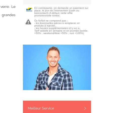
verre. Le
En contrepartie, on demande un paiement sur
place, le jour de l'intervention (cash ou
bancontact). A défaut, cette offre
s grandes
promotionnelle tombe.
Ce forfait ne comprend pas :
- les éventuelles pièces à remplacer, et
produits à injecter,
- les heures supplémentaires s'il y en a.
Tarif valable en semaine et en journée (soirée
+50% , weekend/férié +50% , nuit +100%)
Meilleur Service