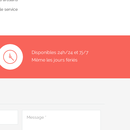
le service
Disponibles 24h/24 et 7j/7
Même les jours fériés