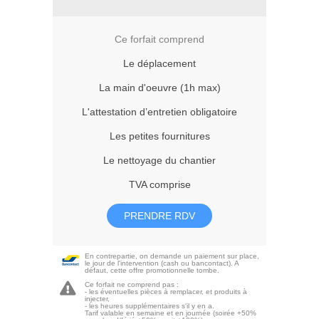
Ce forfait comprend
Le déplacement
La main d'oeuvre (1h max)
L'attestation d’entretien obligatoire
Les petites fournitures
Le nettoyage du chantier
TVA comprise
PRENDRE RDV
En contrepartie, on demande un paiement sur place,
le jour de l'intervention (cash ou bancontact). A
défaut, cette offre promotionnelle tombe.
Ce forfait ne comprend pas :
- les éventuelles pièces à remplacer, et produits à
injecter,
- les heures supplémentaires s'il y en a.
Tarif valable en semaine et en journée (soirée +50%