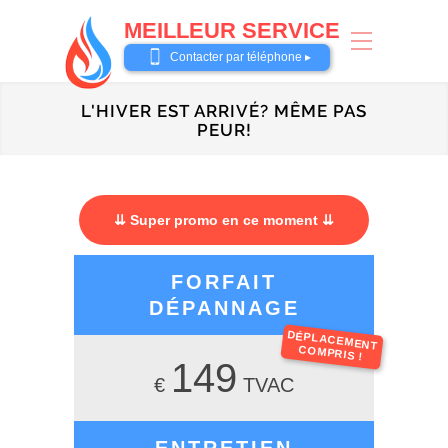
MEILLEUR SERVICE
0487 62 69 26
Contacter par téléphone ▸
L'HIVER EST ARRIVÉ? MÊME PAS
PEUR!
⇊ Super promo en ce moment ⇊
FORFAIT
DÉPANNAGE
DÉPLACEMENT
COMPRIS !
149
€
TVAC