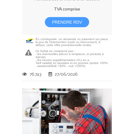
TVA comprise
PRENDRE RDV
En contrepartie, on demande un paiement sur place,
le jour de l'intervention (cash ou bancontact). A
défaut, cette offre promotionnelle tombe.
Ce forfait ne comprend pas :
- les éventuelles pièces à remplacer, et produits à
injecter,
- les heures supplémentaires s'il y en a.
Tarif valable en semaine et en journée (soirée +50%
, weekend/férié +50% , nuit +100%)
76.743
27/06/2026