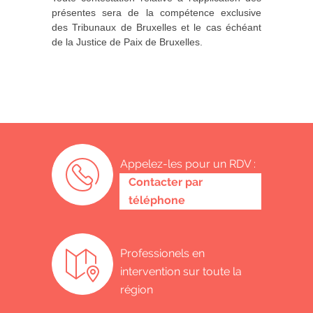
présentes sera de la compétence exclusive
des Tribunaux de Bruxelles et le cas échéant
de la Justice de Paix de Bruxelles.
Appelez-les pour un RDV :
0487 62 69 26
Contacter par
téléphone
Professionels en
intervention sur toute la
région