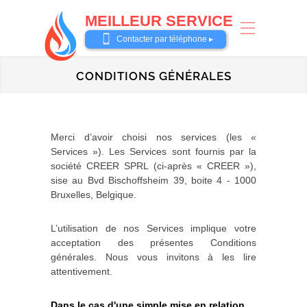
MEILLEUR SERVICE
0487 62 69 26
Contacter par téléphone ▸
CONDITIONS GÉNÉRALES
Merci d’avoir choisi nos services (les «
Services »). Les Services sont fournis par la
société CREER SPRL (ci-après « CREER »),
sise au Bvd Bischoffsheim 39, boite 4 - 1000
Bruxelles, Belgique.
L’utilisation de nos Services implique votre
acceptation des présentes Conditions
générales. Nous vous invitons à les lire
attentivement.
Dans le cas d'une simple mise en relation