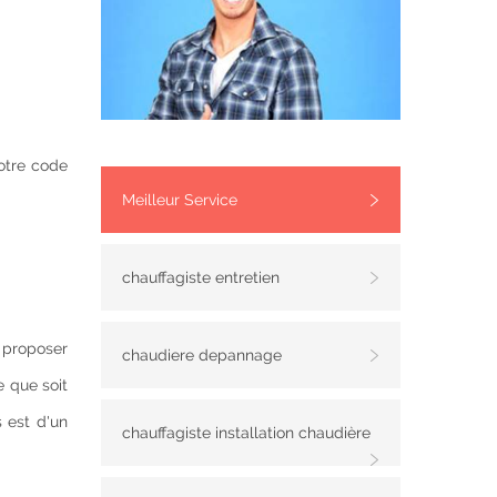
otre code
Meilleur Service
chauffagiste entretien
s proposer
chaudiere depannage
e que soit
 est d'un
chauffagiste installation chaudière