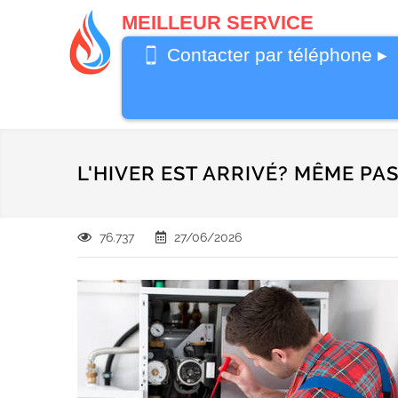
MEILLEUR SERVICE
0487 62 69
Contacter par téléphone ▸
26
L'HIVER EST ARRIVÉ? MÊME PAS
76.737
27/06/2026