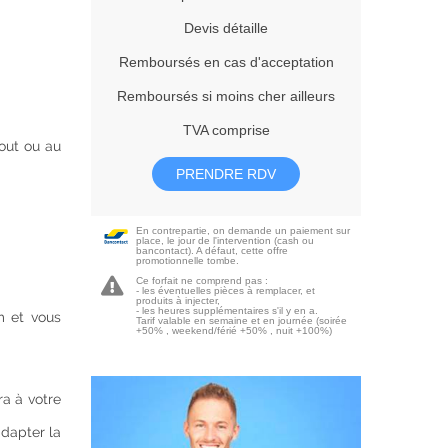
Devis détaille
Remboursés en cas d'acceptation
Remboursés si moins cher ailleurs
TVA comprise
out ou au
PRENDRE RDV
En contrepartie, on demande un paiement sur
place, le jour de l'intervention (cash ou
bancontact). A défaut, cette offre
promotionnelle tombe.
Ce forfait ne comprend pas :
- les éventuelles pièces à remplacer, et
produits à injecter,
- les heures supplémentaires s'il y en a.
m et vous
Tarif valable en semaine et en journée (soirée
+50% , weekend/férié +50% , nuit +100%)
ra à votre
adapter la