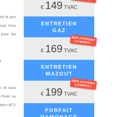
149
€
TVAC
re le jour
ENTRETIEN
Nous nous
GAZ
 pour les
DÉPLACEMENT
COMPRIS !
169
€
TVAC
?
ENTRETIEN
MAZOUT
DÉPLACEMENT
COMPRIS !
i, et vous
199
€
TVAC
 hiver au
ière (ACV
FORFAIT