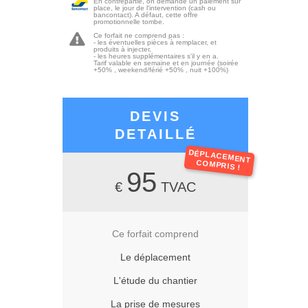
En contrepartie, on demande un paiement sur
place, le jour de l'intervention (cash ou
bancontact). A défaut, cette offre
promotionnelle tombe.
Ce forfait ne comprend pas :
- les éventuelles pièces à remplacer, et
produits à injecter,
- les heures supplémentaires s'il y en a.
Tarif valable en semaine et en journée (soirée
+50% , weekend/férié +50% , nuit +100%)
DEVIS
DETAILLÉ
DÉPLACEMENT
COMPRIS !
95
€
TVAC
Ce forfait comprend
Le déplacement
L'étude du chantier
La prise de mesures