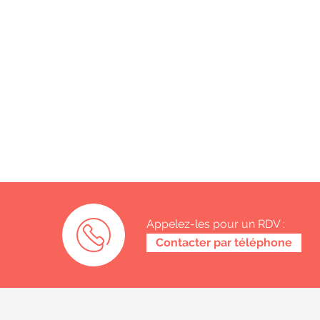
Appelez-les pour un RDV :
0487 62 69 26
Contacter par téléphone