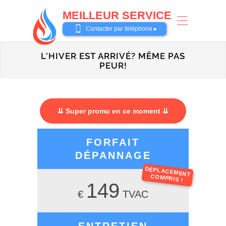
MEILLEUR SERVICE
0487 62 69 26
Contacter par téléphone ▸
L'HIVER EST ARRIVÉ? MÊME PAS
PEUR!
⇊ Super promo en ce moment ⇊
FORFAIT
DÉPANNAGE
DÉPLACEMENT
COMPRIS !
149
€
TVAC