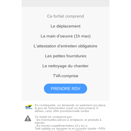
Ce forfait comprend
Le déplacement
La main d'oeuvre (1h max)
L'attestation d’entretien obligatoire
Les petites fournitures
Le nettoyage du chantier
TVA comprise
PRENDRE RDV
En contrepartie, on demande un paiement sur place,
le jour de l'intervention (cash ou bancontact). A
défaut, cette offre promotionnelle tombe.
Ce forfait ne comprend pas :
- les éventuelles pièces à remplacer, et produits à
injecter,
- les heures supplémentaires s'il y en a.
Tarif valable en semaine et en journée (soirée +50%