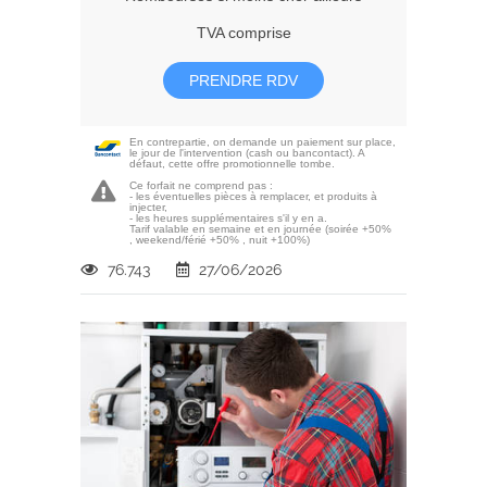
TVA comprise
PRENDRE RDV
En contrepartie, on demande un paiement sur place,
le jour de l'intervention (cash ou bancontact). A
défaut, cette offre promotionnelle tombe.
Ce forfait ne comprend pas :
- les éventuelles pièces à remplacer, et produits à
injecter,
- les heures supplémentaires s'il y en a.
Tarif valable en semaine et en journée (soirée +50%
, weekend/férié +50% , nuit +100%)
76.743
27/06/2026