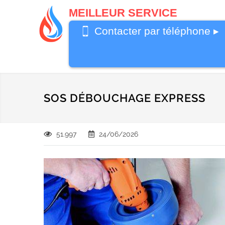
MEILLEUR SERVICE
0487 62 69
Contacter par téléphone ▸
26
SOS DÉBOUCHAGE EXPRESS
51.997
24/06/2026