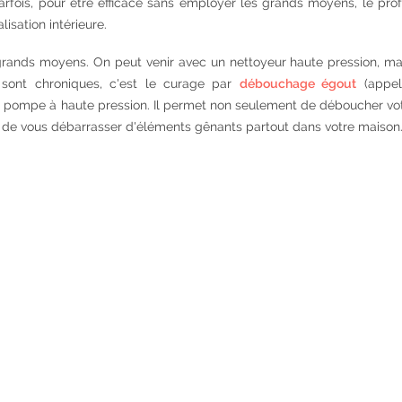
Parfois, pour être efficace sans employer les grands moyens, le pro
isation intérieure.
rands moyens. On peut venir avec un nettoyeur haute pression, mai
 sont chroniques, c'est le curage par
débouchage égout
(appel
on pompe à haute pression. Il permet non seulement de déboucher vo
 de vous débarrasser d'éléments gênants partout dans votre maison