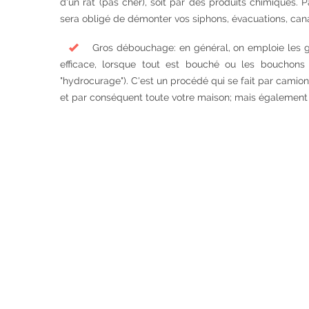
d'un rat (pas cher), soit par des produits chimiques. 
sera obligé de démonter vos siphons, évacuations, canal
Gros débouchage: en général, on emploie les g
efficace, lorsque tout est bouché ou les bouchons
"hydrocurage"). C'est un procédé qui se fait par cami
et par conséquent toute votre maison; mais également