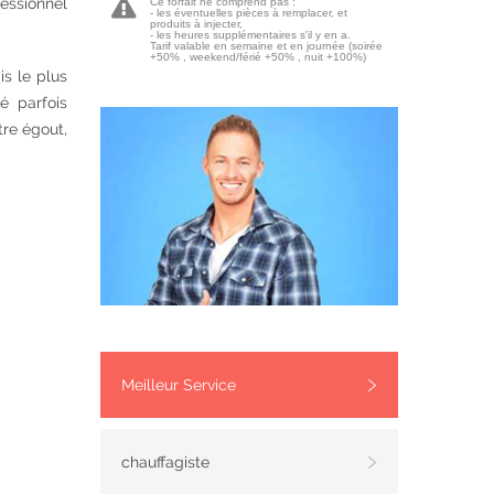
fessionnel
Ce forfait ne comprend pas :
- les éventuelles pièces à remplacer, et
produits à injecter,
- les heures supplémentaires s'il y en a.
Tarif valable en semaine et en journée (soirée
+50% , weekend/férié +50% , nuit +100%)
s le plus
é parfois
tre égout,
.
Meilleur Service
chauffagiste