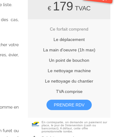
179
 liste.
€
TVAC
 des cas,
Ce forfait comprend
Le déplacement
cher votre
La main d'oeuvre (1h max)
es, évier,
Un point de bouchon
Le nettoyage machine
Le nettoyage du chantier
TVA comprise
PRENDRE RDV
 comme en
En contrepartie, on demande un paiement sur
place, le jour de l'intervention (cash ou
bancontact). A défaut, cette offre
n furet ou
promotionnelle tombe.