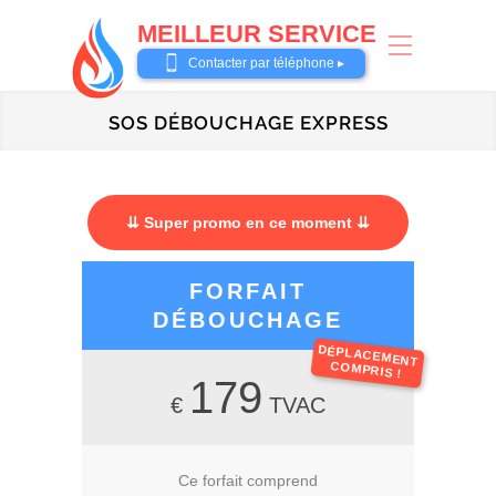
MEILLEUR SERVICE
0487 62 69 26
Contacter par téléphone ▸
SOS DÉBOUCHAGE EXPRESS
⇊ Super promo en ce moment ⇊
FORFAIT
DÉBOUCHAGE
DÉPLACEMENT
COMPRIS !
179
€
TVAC
Ce forfait comprend