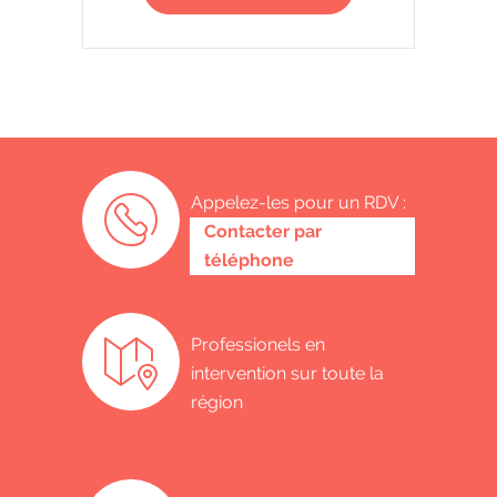
Appelez-les pour un RDV :
0487 62 69 26
Contacter par
téléphone
Professionels en
intervention sur toute la
région