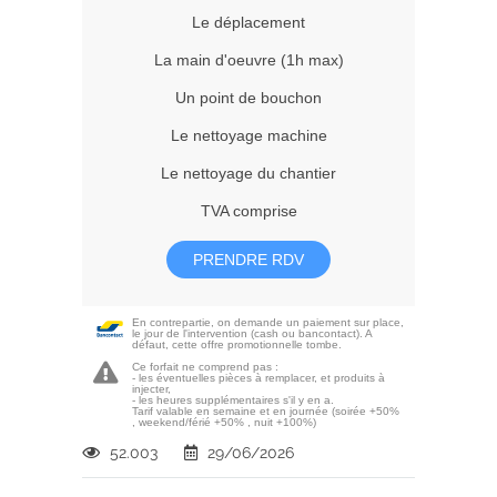
Le déplacement
La main d'oeuvre (1h max)
Un point de bouchon
Le nettoyage machine
Le nettoyage du chantier
TVA comprise
PRENDRE RDV
En contrepartie, on demande un paiement sur place,
le jour de l'intervention (cash ou bancontact). A
défaut, cette offre promotionnelle tombe.
Ce forfait ne comprend pas :
- les éventuelles pièces à remplacer, et produits à
injecter,
- les heures supplémentaires s'il y en a.
Tarif valable en semaine et en journée (soirée +50%
, weekend/férié +50% , nuit +100%)
52.003
29/06/2026