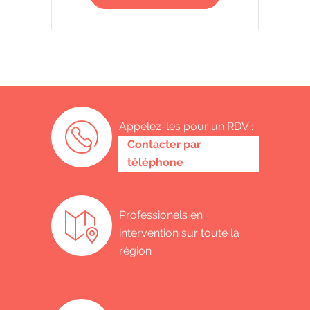
Appelez-les pour un RDV :
0487 62 69 26
Contacter par
téléphone
Professionels en
intervention sur toute la
région