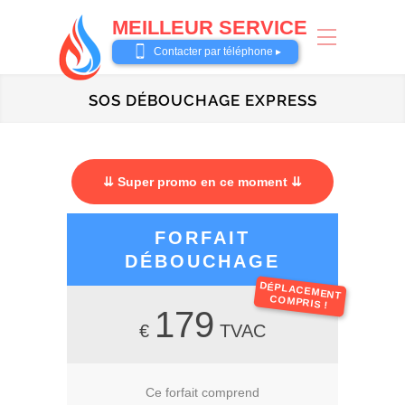
MEILLEUR SERVICE
0487 62 69 26
Contacter par téléphone ▸
SOS DÉBOUCHAGE EXPRESS
⇊ Super promo en ce moment ⇊
FORFAIT
DÉBOUCHAGE
DÉPLACEMENT
COMPRIS !
179
€
TVAC
Ce forfait comprend