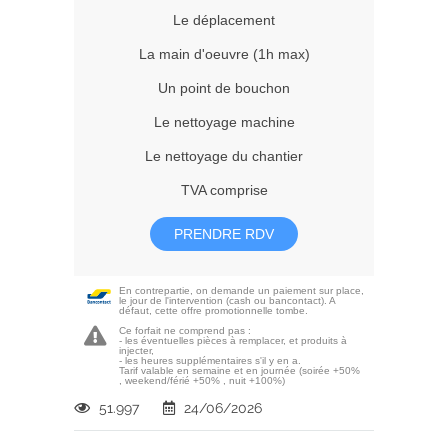
Le déplacement
La main d'oeuvre (1h max)
Un point de bouchon
Le nettoyage machine
Le nettoyage du chantier
TVA comprise
PRENDRE RDV
En contrepartie, on demande un paiement sur place,
le jour de l'intervention (cash ou bancontact). A
défaut, cette offre promotionnelle tombe.
Ce forfait ne comprend pas :
- les éventuelles pièces à remplacer, et produits à
injecter,
- les heures supplémentaires s'il y en a.
Tarif valable en semaine et en journée (soirée +50%
, weekend/férié +50% , nuit +100%)
51.997
24/06/2026