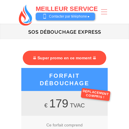
MEILLEUR SERVICE
0487 62 69 26
Contacter par téléphone ▸
SOS DÉBOUCHAGE EXPRESS
⇊ Super promo en ce moment ⇊
FORFAIT
DÉBOUCHAGE
DÉPLACEMENT
COMPRIS !
179
€
TVAC
Ce forfait comprend