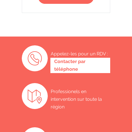
Appelez-les pour un RDV :
0487 62 69 26
Contacter par
téléphone
Professionels en
intervention sur toute la
région