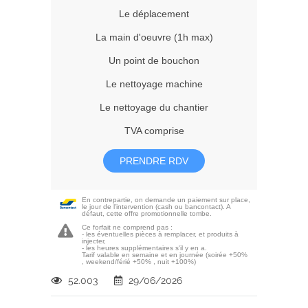
Le déplacement
La main d'oeuvre (1h max)
Un point de bouchon
Le nettoyage machine
Le nettoyage du chantier
TVA comprise
PRENDRE RDV
En contrepartie, on demande un paiement sur place,
le jour de l'intervention (cash ou bancontact). A
défaut, cette offre promotionnelle tombe.
Ce forfait ne comprend pas :
- les éventuelles pièces à remplacer, et produits à
injecter,
- les heures supplémentaires s'il y en a.
Tarif valable en semaine et en journée (soirée +50%
, weekend/férié +50% , nuit +100%)
52.003
29/06/2026