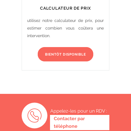
CALCULATEUR DE PRIX
utilisez notre calculateur de prix, pour
estimer combien vous coûtera une
intervention.
BIENTÔT DISPONIBLE
Appelez-les pour un RDV :
0487 62 69 26
Contacter par
téléphone