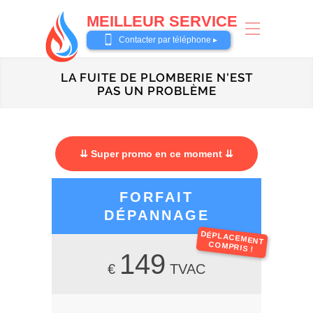
MEILLEUR SERVICE
0487 62 69 26
Contacter par téléphone ▸
LA FUITE DE PLOMBERIE N'EST
PAS UN PROBLÈME
⇊ Super promo en ce moment ⇊
FORFAIT
DÉPANNAGE
DÉPLACEMENT
COMPRIS !
149
€
TVAC