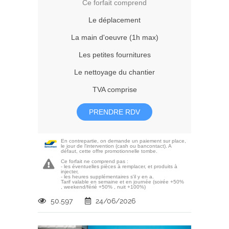
Ce forfait comprend
Le déplacement
La main d'oeuvre (1h max)
Les petites fournitures
Le nettoyage du chantier
TVA comprise
PRENDRE RDV
En contrepartie, on demande un paiement sur place,
le jour de l'intervention (cash ou bancontact). A
défaut, cette offre promotionnelle tombe.
Ce forfait ne comprend pas :
- les éventuelles pièces à remplacer, et produits à
injecter,
- les heures supplémentaires s'il y en a.
Tarif valable en semaine et en journée (soirée +50%
, weekend/férié +50% , nuit +100%)
50.597
24/06/2026