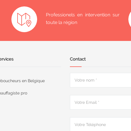
Professionels en intervention sur
toute la région
ervices
Contact
boucheurs en Belgique
auffagiste pro