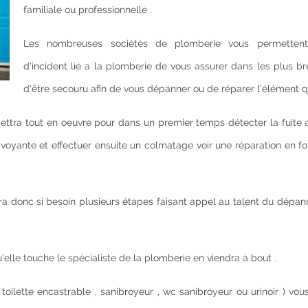
familiale ou professionnelle .
Les nombreuses sociétés de plomberie vous permetten
d'incident lié a la plomberie de vous assurer dans les plus br
d'être secouru afin de vous dépanner ou de réparer l'élément qui
mettra tout en oeuvre pour dans un premier temps détecter la fuite
voyante et effectuer ensuite un colmatage voir une réparation en f
a donc si besoin plusieurs étapes faisant appel au talent du dépan
u'elle touche le spécialiste de la plomberie en viendra à bout .
, toilette encastrable , sanibroyeur , wc sanibroyeur ou urinoir ) vo