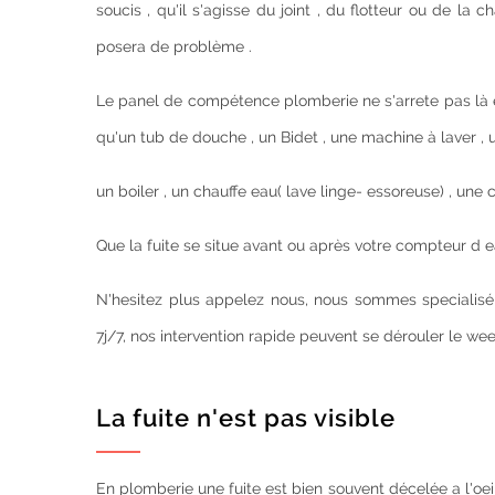
soucis , qu'il s'agisse du joint , du flotteur ou de l
posera de problème .
Le panel de compétence plomberie ne s'arrete pas là e
qu'un tub de douche , un Bidet , une machine à laver , u
un boiler , un chauffe eau( lave linge- essoreuse) , une 
Que la fuite se situe avant ou après votre compteur d eau
N'hesitez plus appelez nous, nous sommes specialisé 
7j/7, nos intervention rapide peuvent se dérouler le we
La fuite n'est pas visible
En plomberie une fuite est bien souvent décelée a l'oei