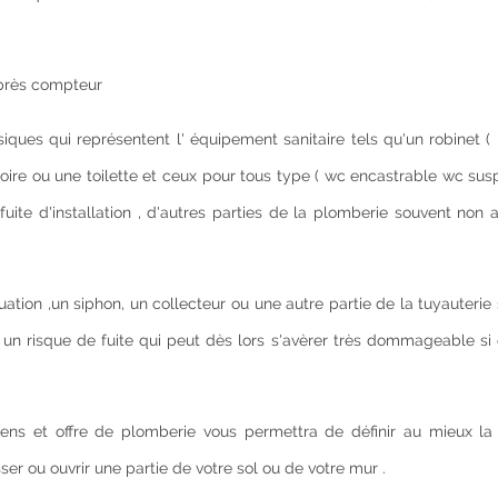
après compteur
ques qui représentent l' équipement sanitaire tels qu'un robinet ( 
noire ou une toilette et ceux pour tous type ( wc encastrable wc s
uite d'installation , d'autres parties de la plomberie souvent non
ation ,un siphon, un collecteur ou une autre partie de la tuyauterie
s un risque de fuite qui peut dès lors s'avèrer très dommageable si 
iens et offre de plomberie vous permettra de définir au mieux la
er ou ouvrir une partie de votre sol ou de votre mur .