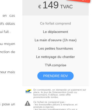
149
€
TVAC
t en cas
Ce forfait comprend
èfs délais
 fuit .
Le déplacement
La main d'oeuvre (1h max)
 au moyen
Les petites fournitures
onction de
Le nettoyage du chantier
TVA comprise
neur mais
PRENDRE RDV
En contrepartie, on demande un paiement sur
place, le jour de l'intervention (cash ou
bancontact). A défaut, cette offre
promotionnelle tombe.
Ce forfait ne comprend pas :
us pose un
- les éventuelles pièces à remplacer, et
produits à injecter,
- les heures supplémentaires s'il y en a.