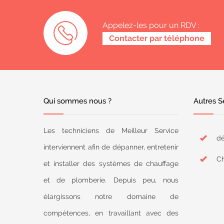
Appelez-les pour un RDV :
0487 62 69 26
Contacter par téléphone
Qui sommes nous ?
Autres S
Les techniciens de Meilleur Service
dé
interviennent afin de dépanner, entretenir
Ch
et installer des systèmes de chauffage
et de plomberie. Depuis peu, nous
élargissons notre domaine de
compétences, en travaillant avec des