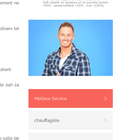
rdement ne
Tarif valable en semaine et en journée (soirée
+50% , weekend/férié +50% , nuit +100%)
divers tel
ltent .
le 24h 24
Meilleur Service
chauffagiste
e salle de