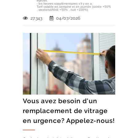
injecter,
- les heures supplémentaires s'il y en a.
Tarif valable en semaine et en journée (soirée +50%
, weekend/férié +50% , nuit +100%)
27.343
04/07/2026
Vous avez besoin d'un
remplacement de vitrage
en urgence? Appelez-nous!