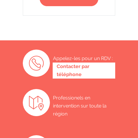
Appelez-les pour un RDV :
0487 62 69 26
Contacter par
téléphone
Professionels en
intervention sur toute la
région