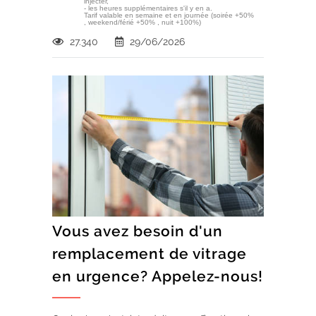
injecter,
- les heures supplémentaires s'il y en a.
Tarif valable en semaine et en journée (soirée +50%
, weekend/férié +50% , nuit +100%)
27.340
29/06/2026
Vous avez besoin d'un
remplacement de vitrage
en urgence? Appelez-nous!