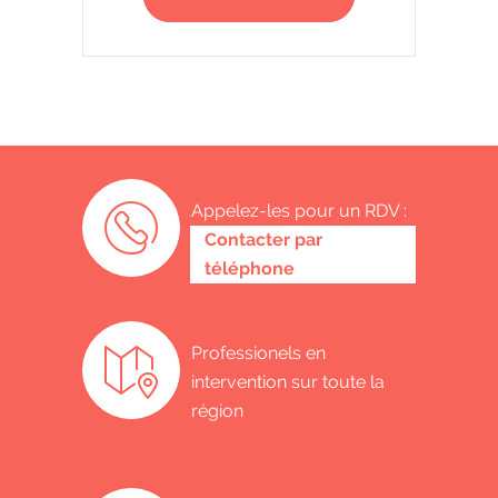
Appelez-les pour un RDV :
0487 62 69 26
Contacter par
téléphone
Professionels en
intervention sur toute la
région